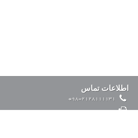
اطلاعات تماس
98-2128111131+
98-2126428371+
info@kandovanpars.com
ایران، تهران، بزرگراه صدر (از شرق به غرب)، ورودی