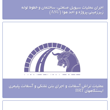
اجرای عملیات سیویل صنعتی، ساختمان و خطوط لوله
زیرزمینی پروژه و احد هوا (ASU)
عملیات تراش آسفالت و اجرای بتن غلتکی و آسفالت پلیمری
ایستگاههای BRT