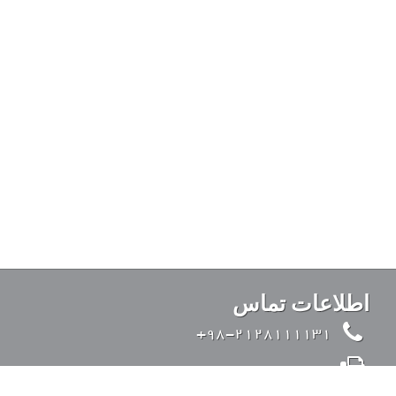
اطلاعات تماس
98-2128111131+
98-2126428371+