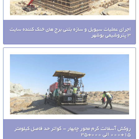
اجرای عملیات سیویل و سازه بتنی برج های خنک کننده سایت
3 پتروشیمی بوشهر
روکش آسفالت گرم محور چابهار - گواتر حد فاصل کیلومتر
15+000 الی 000+35