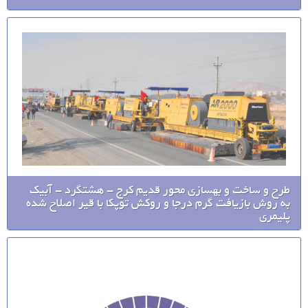
طرح و ساخت و بهسازی محور قدیم کرج - هشتگرد - آبیک
به روش بازیافت گرم درجا و روکش توپکا با قیر اصلاح شده
پلیمری