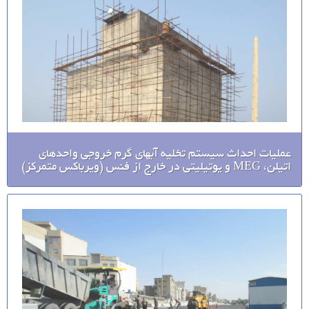
عملیات احداث سیستم تخلیه آبهای گرم خروجی واحدهای
اتیلن، MEG و یوتیلیتی در خارج از فنس (ویرباکس متمرکز)