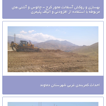
بهسازی و روکش آسفالت محور کرج - چالوس و آنتنی های
مربوطه با استفاده از افزودنی و الیاف پلیمری
احداث کمربندی غربی شهرستان دماوند