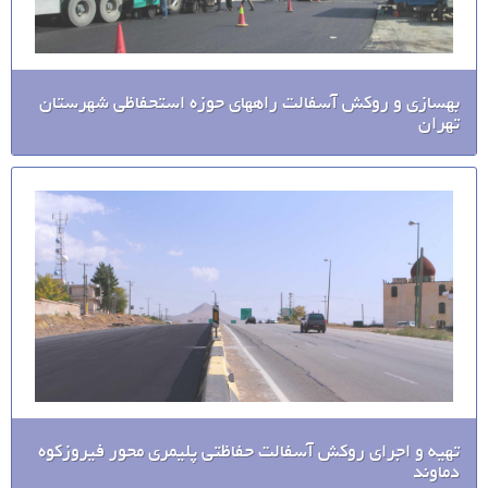
بهسازی و روکش آسفالت راههای حوزه استحفاظی شهرستان
تهران
تهیه و اجرای روکش آسفالت حفاظتی پلیمری محور فیروزکوه
دماوند