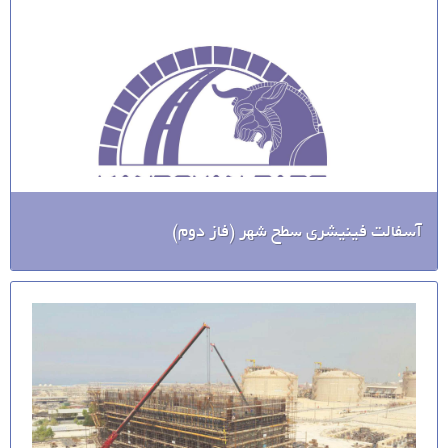
آسفالت فینیشری سطح شهر (فاز دوم)