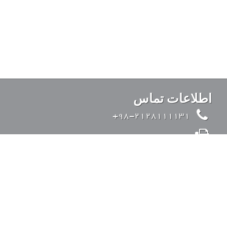
اطلاعات تماس
98-2128111131+
98-2126428371+
info@kandovanpars.com
ایران، تهران، بزرگراه صدر (از شرق به غرب)، ورودی
35 متری قیطریه، خیابان تواضعی، خیابان چیذر، خیابان
عقابی، پلاک 4، کد پستی: 1938975142
ورود به سیستم