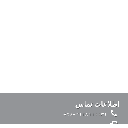
اطلاعات تماس
98-2128111131+
98-2126428371+