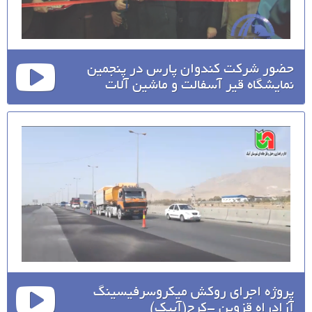
حضور شرکت کندوان پارس در پنجمین
نمایشگاه قیر آسفالت و ماشین آلات
پروژه اجرای روکش میکروسرفیسینگ
آزادراه قزوین -کرج(آبیک)