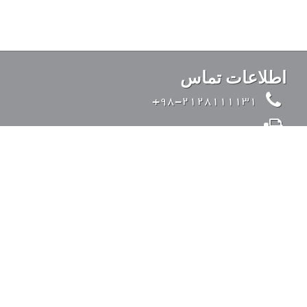
اطلاعات تماس
98-2128111131+
98-2126428371+
info@kandovanpars.com
ایران، تهران، بزرگراه صدر (از شرق به غرب)، ورودی
35 متری قیطریه، خیابان تواضعی، خیابان چیذر، خیابان
عقابی، پلاک 4، کد پستی: 1938975142
ورود به سیستم