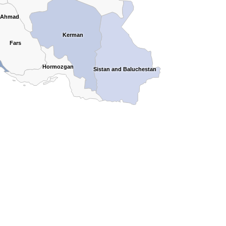
r Ahmad
Kerman
Fars
Hormozgan
Sistan and Baluchestan