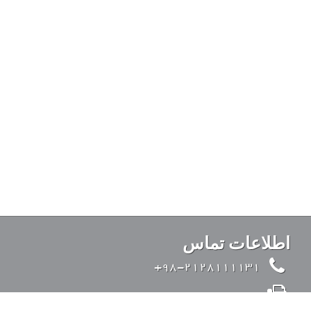
اطلاعات تماس
98-2128111131+
98-2126428371+