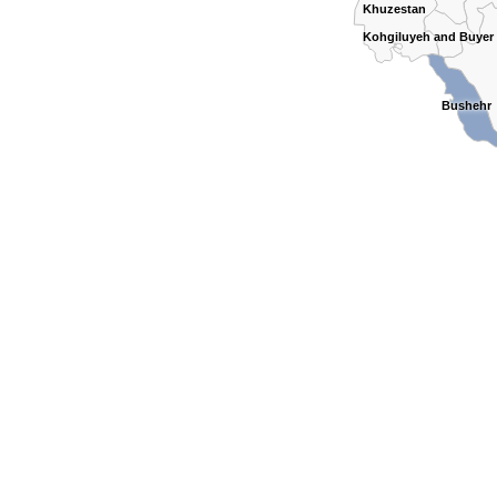
Khuzestan
Kohgiluyeh and Buye
Bushehr