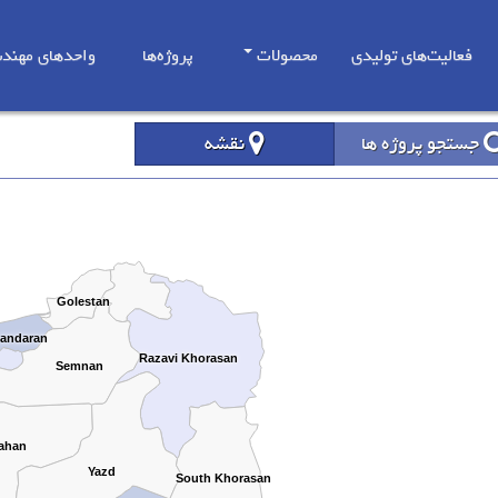
فعالیت‌های تولیدی
محصولات
پروژه‌ها
واحدهای مهند
جستجو پروژه ها
نقشه
Golestan
andaran
Razavi Khorasan
Semnan
ahan
Yazd
South Khorasan