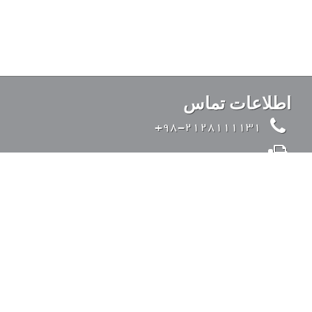
اطلاعات تماس
98-2128111131+
98-2126428371+
info@kandovanpars.com
ایران، تهران، بزرگراه صدر (از شرق به غرب)، ورودی
35 متری قیطریه، خیابان تواضعی، خیابان چیذر، خیابان
عقابی، پلاک 4، کد پستی: 1938975142
ورود به سیستم