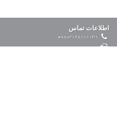
اطلاعات تماس
98-2128111131+
98-2126428371+
info@kandovanpars.com
ایران، تهران، بزرگراه صدر (از شرق به غرب)، ورودی
35 متری قیطریه، خیابان تواضعی، خیابان چیذر، خیابان
عقابی، پلاک 4، کد پستی: 1938975142
ورود به سیستم
دسترسی سریع
درباره ما