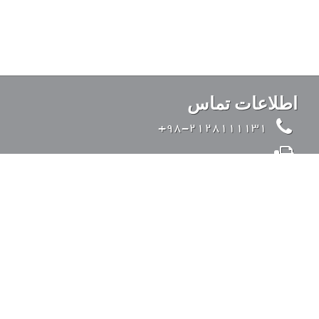
اطلاعات تماس
98-2128111131+
98-2126428371+
info@kandovanpars.com
ایران، تهران، بزرگراه صدر (از شرق به غرب)، ورودی
35 متری قیطریه، خیابان تواضعی، خیابان چیذر، خیابان
عقابی، پلاک 4، کد پستی: 1938975142
ورود به سیستم