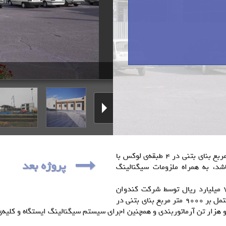
احداث ساختمان اداری و ایستگاه راه آهن زنجان مشتمل بر 9000 مترمربع بنای بتنی در 4 طبقه‌ی لوکس با
پروژه بعد
الن ایستگاه ارتفاع سقف حدود 11 متر می‌باشد، به همراه ملزومات سیگنالینگ
اجرای پروژه ی ایستگاه راه آهن زنجان در تیرماه 1391 با ارزش 70 میلیارد ریال توسط شرکت کندوان
پارس آغاز گردید. احداث ساختمان اداری و ایستگاه راه آهن زنجان مشتمل بر 9000 متر مربع بنای بتنی در