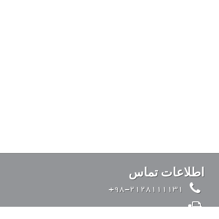
اطلاعات تماس
98-2128111131+
98-2126428371+