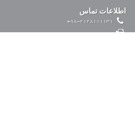
اطلاعات تماس
98-2128111131+
98-2126428371+
info@kandovanpars.com
ایران، تهران، بزرگراه صدر (از شرق به غرب)، ورودی
35 متری قیطریه، خیابان تواضعی، خیابان چیذر، خیابان
عقابی، پلاک 4، کد پستی: 1938975142
ورود به سیستم
با ما در تماس باشید.