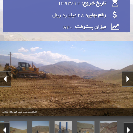
1393/12
تاریخ شروع:
رقم نهایی:
28 میلیارد ريال
40%
میزان پیشرفت:
احداث کمربندی غربی شهرستان دماوند