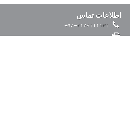
اطلاعات تماس
98-2128111131+
98-2126428371+
info@kandovanpars.com
ایران، تهران، بزرگراه صدر (از شرق به غرب)، ورودی
35 متری قیطریه، خیابان تواضعی، خیابان چیذر، خیابان
عقابی، پلاک 4، کد پستی: 1938975142
ورود به سیستم
با ما در تماس باشید.