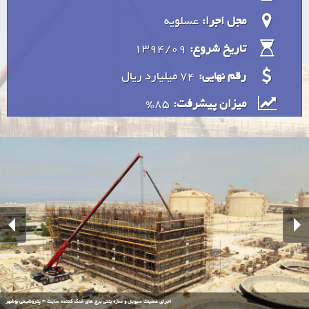
مجل اجرا:
عسلویه
1394/09
تاریخ شروع:
رقم نهایی:
74 میلیارد ريال
85%
میزان پیشرفت:
اجرای عملیات سیویل و سازه بتنی برج های خنک کننده سایت 3 پتروشیمی بوشهر