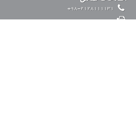
98-2128111131+
98-2126428371+
info@kandovanpars.com
ایران، تهران، بزرگراه صدر (از شرق به غرب)، ورودی
35 متری قیطریه، خیابان تواضعی، خیابان چیذر، خیابان
عقابی، پلاک 4، کد پستی: 1938975142
ورود به سیستم
با ما در تماس باشید.