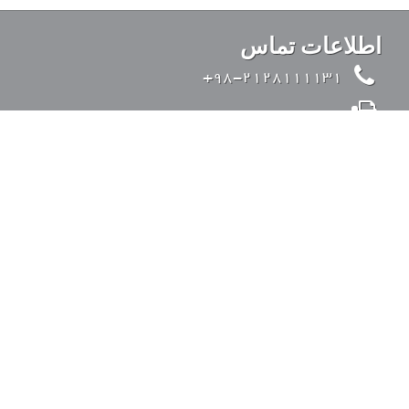
اطلاعات تماس
98-2128111131+
98-2126428371+
info@kandovanpars.com
ایران، تهران، بزرگراه صدر (از شرق به غرب)، ورودی
35 متری قیطریه، خیابان تواضعی، خیابان چیذر، خیابان
عقابی، پلاک 4، کد پستی: 1938975142
ورود به سیستم
دسترسی سریع
فعالیت های اجرایی
پروژه ها
لیست پروژه ها