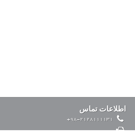
اطلاعات تماس
98-2128111131+
98-2126428371+