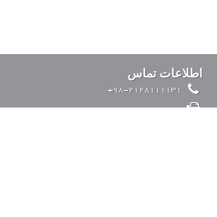
اطلاعات تماس
98-2128111131+
98-2126428371+
info@kandovanpars.com
ایران، تهران، بزرگراه صدر (از شرق به غرب)، ورودی
35 متری قیطریه، خیابان تواضعی، خیابان چیذر، خیابان
عقابی، پلاک 4، کد پستی: 1938975142
ورود به سیستم