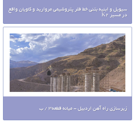
سیویل و ابنیه بتنی خط فلر پتروشیمی مروارید و کاویان واقع
در مسیر K2
زیرسازی راه آهن اردبیل - میانه قطعه3 / ب