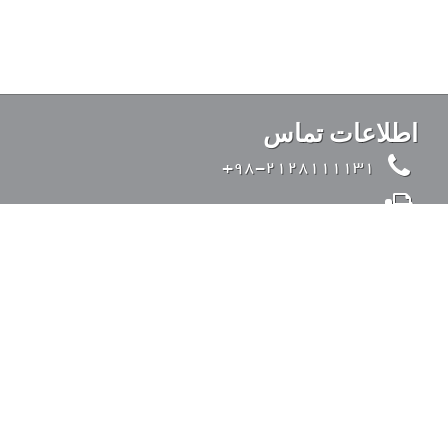
اطلاعات تماس
98-2128111131+
98-2126428371+
info@kandovanpars.com
ایران، تهران، بزرگراه صدر (از شرق به غرب)، ورودی
35 متری قیطریه، خیابان تواضعی، خیابان چیذر، خیابان
عقابی، پلاک 4، کد پستی: 1938975142
ورود به سیستم
دسترسی سریع